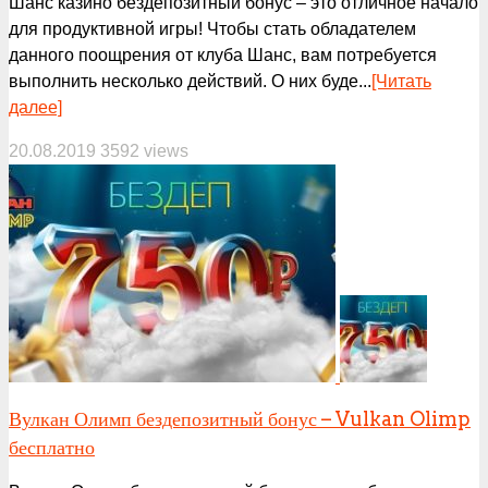
Шанс казино бездепозитный бонус – это отличное начало
для продуктивной игры! Чтобы стать обладателем
данного поощрения от клуба Шанс, вам потребуется
выполнить несколько действий. О них буде...
[Читать
далее]
20.08.2019
3592 views
Вулкан Олимп бездепозитный бонус – Vulkan Olimp
бесплатно