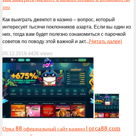
это
Как выиграть джекпот в казино – вопрос, который
интересует тысячи поклонников азарта. Если вы один из
них, тогда вам будет полезно ознакомиться с парочкой
советов по поводу этой важной и акт...
[Читать далее]
05.12.2019
4426 views
Орка 88 официальный сайт казино | orca88 com