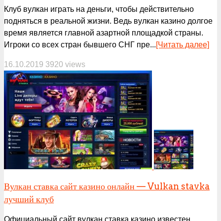
Клуб вулкан играть на деньги, чтобы действительно
подняться в реальной жизни. Ведь вулкан казино долгое
время является главной азартной площадкой страны.
Игроки со всех стран бывшего СНГ пре...
[Читать далее]
16.10.2019
3920 views
Вулкан ставка сайт казино онлайн — Vulkan stavka
лучший клуб
Официальный сайт вулкан ставка казино известен