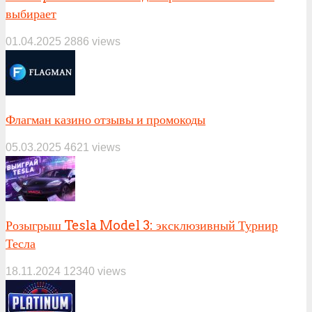
выбирает
01.04.2025
2886 views
Флагман казино отзывы и промокоды
05.03.2025
4621 views
Розыгрыш Tesla Model 3: эксклюзивный Турнир
Тесла
18.11.2024
12340 views