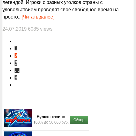
легендой. Игроки с разных уголков страны с
удовольствием проводят своё свободное время на
просто...
[Читать далее]
24.07.2019
6085 views
1
2
3
…
8
Рейтинг лучших казино
Вулкан казино
Обзор
100% до 50 000 руб.