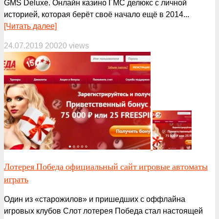
GMS Deluxe. Онлайн казино ГМС делюкс с личной
историей, которая берёт своё начало ещё в 2014...
[Читать далее]
24.07.2019
20020 views
Лотерея Победа официальный сайт игровые автоматы
играть
Один из «старожилов» и пришедших с оффлайна
игровых клубов Слот лотерея Победа стал настоящей