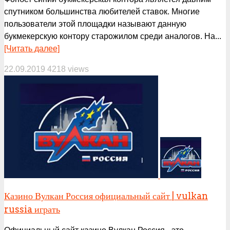
спутником большинства любителей ставок. Многие
пользователи этой площадки называют данную
букмекерскую контору старожилом среди аналогов. На...
[Читать далее]
22.09.2019
4218 views
Казино Вулкан Россия официальный сайт | vulkan
russia играть