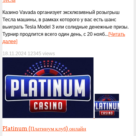
Казино Vavada организует эксклюзивный розыгрыш
Тесла машины, в рамках которого у вас есть шанс
выиграть Tesla Model 3 или солидные денежные призы.
Турнир продлится всего один день, с 20 нояб...
[Читать
далее]
18.11.2024
12345 views
Platinum (Платинум клуб) онлайн