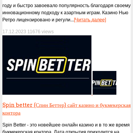
году и быстро завоевало популярность благодаря своему
инновационному подходу к азартным играм. Казино Нью
Ретро лицензировано и регули...
[Читать далее]
17.12.2023
11676 views
Spin better (Спин Беттер) сайт казино и букмекерская
контора
Spin Better - это новейшее онлайн казино и в то же время
букмекерская контора. Дата открытия приходится на