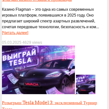
Казино Flagman – это одна из самых современных
игровых платформ, появившаяся в 2025 году. Оно
предлагает широкий спектр азартных развлечений,
сочетая передовые технологии, безопасность и ком...
[Читать далее]
05.03.2025
4629 views
Розыгрыш Tesla Model 3: эксклюзивный Турнир
Тесла