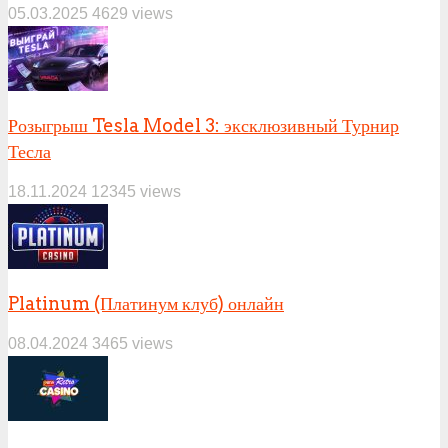
05.03.2025
4629 views
Розыгрыш Tesla Model 3: эксклюзивный Турнир
Тесла
18.11.2024
12345 views
Platinum (Платинум клуб) онлайн
08.04.2024
3465 views